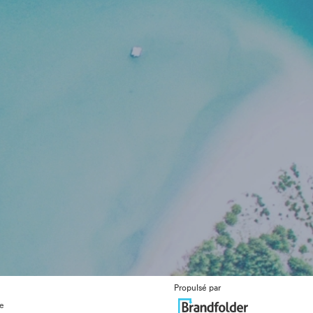
Propulsé par
ue