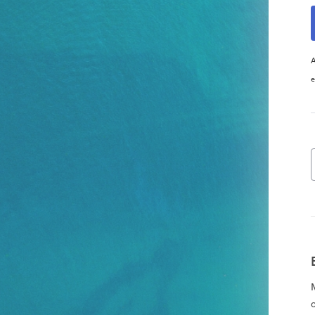
A
e
o