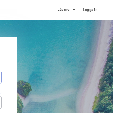
Läs mer
Logga in
?