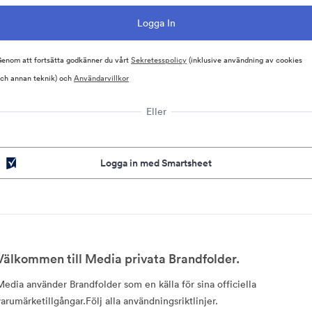
enom att fortsätta godkänner du vårt
Sekretesspolicy
(inklusive användning av cookies
ch annan teknik) och
Användarvillkor
Eller
Logga in med Smartsheet
Välkommen till Media privata Brandfolder.
Media använder Brandfolder som en källa för sina officiella
varumärketillgångar.Följ alla användningsriktlinjer.