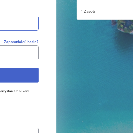
1 Zasób
Zapomniałeś hasła?
orzystanie z plików