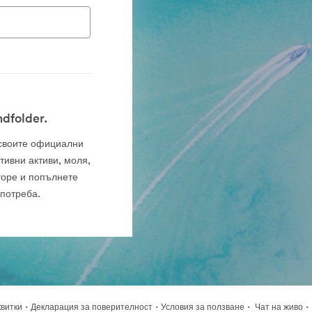
dfolder.
а своите официални
тивни активи, моля,
горе и попълнете
употреба.
·
·
·
·
квитки
Декларация за поверителност
Условия за ползване
Чат на живо