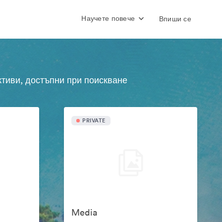
Научете повече
Впиши се
ктиви, достъпни при поискване
PRIVATE
Media