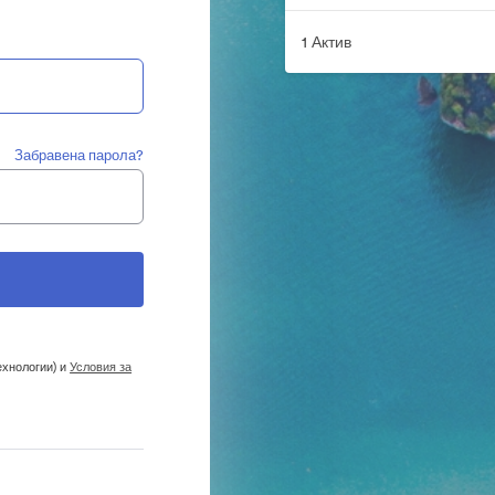
1 Актив
Забравена парола?
ехнологии) и
Условия за