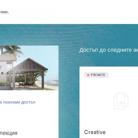
иви.
Достъп до следните а
PRIVATE
а поискам достъп
Creative
олекция