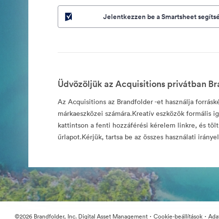
Jelentkezzen be a Smartsheet segíts
Üdvözöljük az Acquisitions privátban Br
Az Acquisitions az Brandfolder -et használja forrásk
márkaeszközei számára.Kreatív eszközök formális i
kattintson a fenti hozzáférési kérelem linkre, és tölt
űrlapot.Kérjük, tartsa be az összes használati irányel
·
·
©2026 Brandfolder, Inc. Digital Asset Management
Cookie-beállítások
Ada