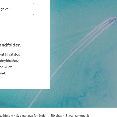
égével
andfolder.
ént hivatalos
gényléséhez
se ki az
vet.
·
·
·
tvédelem
Szolgáltatás feltételei
Élő chat
E-mail támogatás