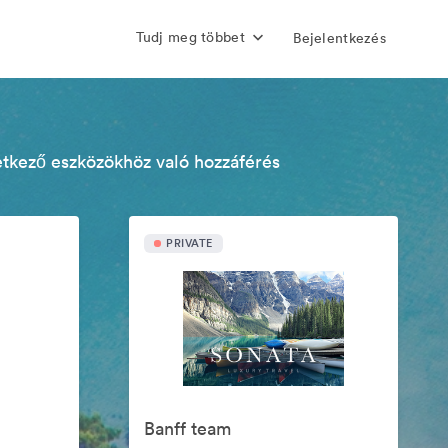
Tudj meg többet
Bejelentkezés
etkező eszközökhöz való hozzáférés
PRIVATE
Banff team