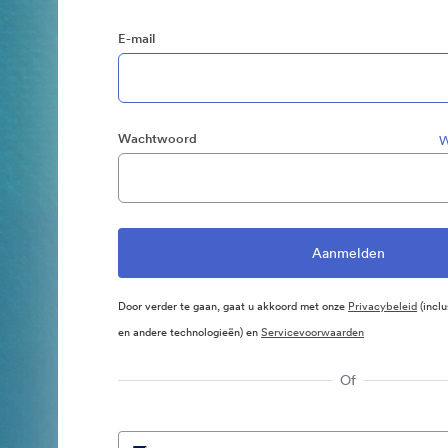
E-mail
Wachtwoord
W
Door verder te gaan, gaat u akkoord met onze
Privacybeleid
(inclu
en andere technologieën) en
Servicevoorwaarden
Of