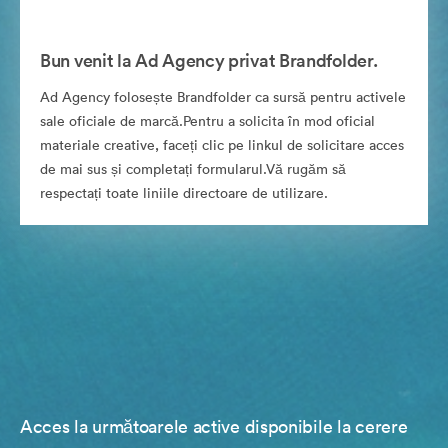
Bun venit la Ad Agency privat Brandfolder.
Ad Agency folosește Brandfolder ca sursă pentru activele
sale oficiale de marcă.Pentru a solicita în mod oficial
materiale creative, faceți clic pe linkul de solicitare acces
de mai sus și completați formularul.Vă rugăm să
respectați toate liniile directoare de utilizare.
Acces la următoarele active disponibile la cerere