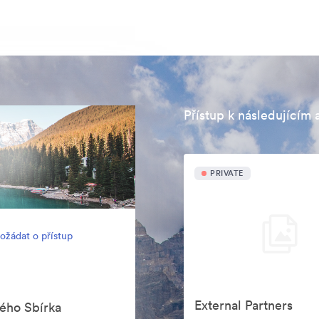
Přístup k následujícím 
PRIVATE
ožádat o přístup
External Partners
mého Sbírka