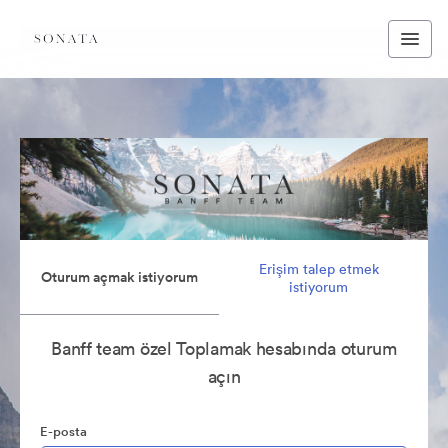
Erişim talep etmek
Oturum açmak istiyorum
istiyorum
Banff team özel Toplamak hesabında oturum
açın
E-posta