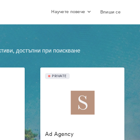
Научете повече
Впиши се
ктиви, достъпни при поискване
PRIVATE
Ad Agency