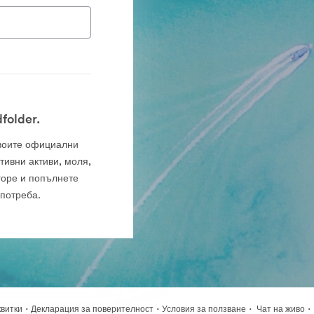
folder.
 своите официални
тивни активи, моля,
горе и попълнете
употреба.
·
·
·
·
квитки
Декларация за поверителност
Условия за ползване
Чат на живо