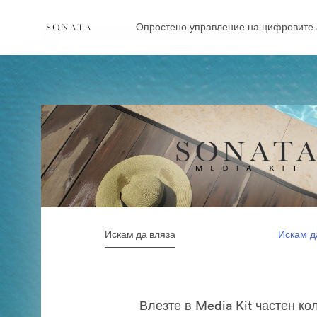
Опростено управление на цифровите 
Искам да вляза
Искам д
Влезте в Media Kit частен ко