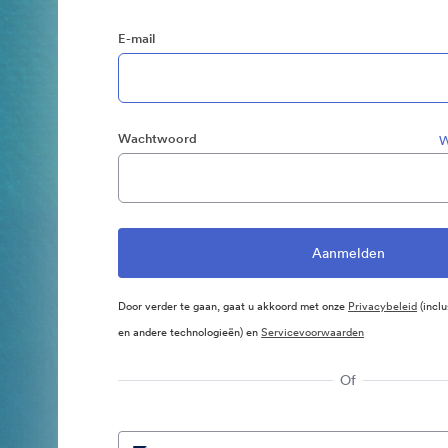
E-mail
Wachtwoord
W
Door verder te gaan, gaat u akkoord met onze
Privacybeleid
(inclu
en andere technologieën) en
Servicevoorwaarden
Of