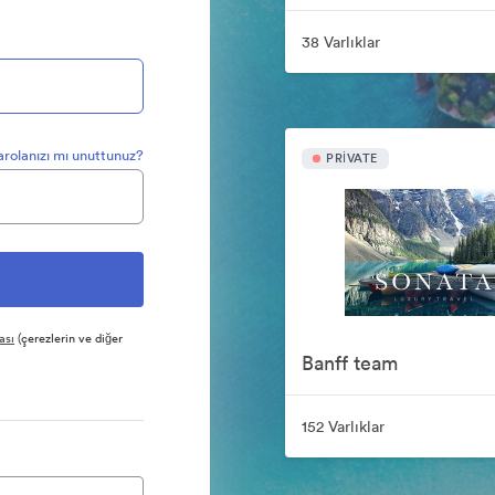
38 Varlıklar
arolanızı mı unuttunuz?
PRIVATE
ası
(çerezlerin ve diğer
Banff team
152 Varlıklar