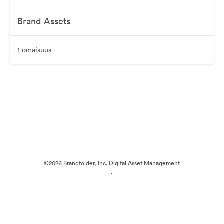
Brand Assets
1 omaisuus
©2026 Brandfolder, Inc. Digital Asset Management
·
Evästeasetukset
Yksityisyyskäytäntö
Käyttöehdot