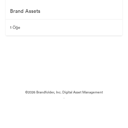
Brand Assets
1 Öğe
©2026 Brandfolder, Inc. Digital Asset Management
·
Çerez Tercihleri
Gizlilik Politikası
Kullanım Şartları