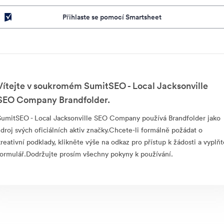
Přihlaste se pomocí Smartsheet
Vítejte v soukromém SumitSEO - Local Jacksonville
SEO Company Brandfolder.
SumitSEO - Local Jacksonville SEO Company používá Brandfolder jako
zdroj svých oficiálních aktiv značky.Chcete-li formálně požádat o
kreativní podklady, klikněte výše na odkaz pro přístup k žádosti a vyplňt
formulář.Dodržujte prosím všechny pokyny k používání.