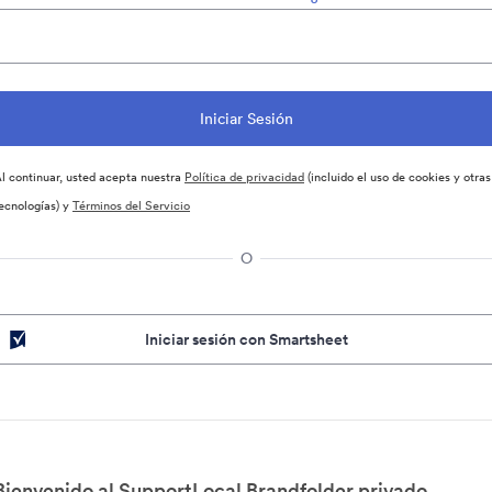
l continuar, usted acepta nuestra
Política de privacidad
(incluido el uso de cookies y otras
ecnologías) y
Términos del Servicio
O
Iniciar sesión con Smartsheet
Bienvenido al SupportLocal Brandfolder privado.