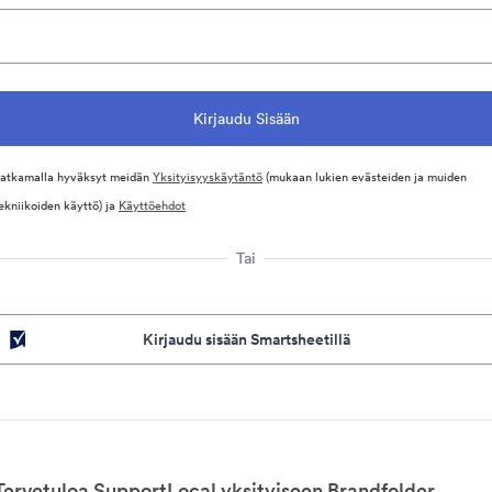
atkamalla hyväksyt meidän
Yksityisyyskäytäntö
(mukaan lukien evästeiden ja muiden
ekniikoiden käyttö) ja
Käyttöehdot
Tai
Kirjaudu sisään Smartsheetillä
Tervetuloa SupportLocal yksityiseen Brandfolder.