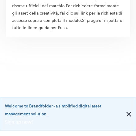
risorse ufficiali del marchio.Per richiedere formalmente
gli asset della creatività, fai clic sul link per la richiesta di
accesso sopra e completa il modulo.Si prega di rispettare
tutte le linee guida per l'uso.
Welcome to Brandfolder
- a simplified digital asset
management solution.
Sign up now!
©2026 Brandfolder, Inc. Digital Asset Management
·
<b>Welcome