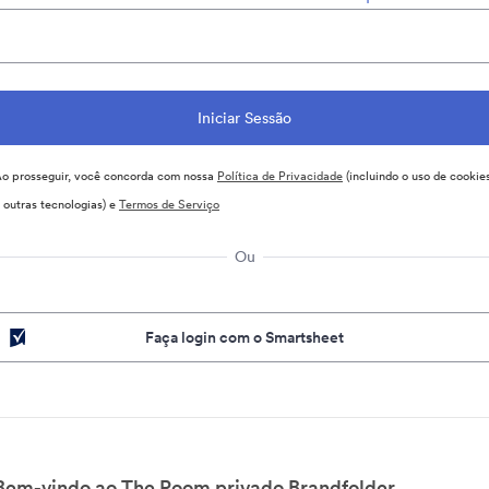
o prosseguir, você concorda com nossa
Política de Privacidade
(incluindo o uso de cookie
 outras tecnologias) e
Termos de Serviço
Ou
Faça login com o Smartsheet
Bem-vindo ao The Room privado Brandfolder.