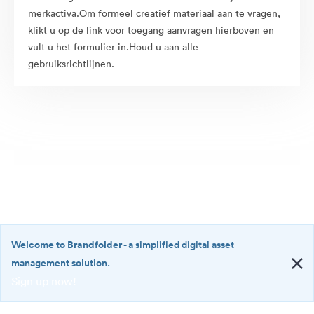
merkactiva.Om formeel creatief materiaal aan te vragen,
klikt u op de link voor toegang aanvragen hierboven en
vult u het formulier in.Houd u aan alle
gebruiksrichtlijnen.
Welcome to Brandfolder
- a simplified digital asset
management solution.
Sign up now!
©2026 Brandfolder, Inc. Digital Asset Management
·
<b>Welcome