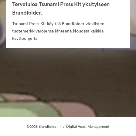
Tervetuloa Tsunami Press Kit yksityiseen
Brandfolder.
Tsunami Press Kit käyttää Brandfolder virallisten
tuotemerkkivarojensa lähteenä.Noudata kaikkia
käyttöohjeita.
©2026 Brandfolder, Inc. Digital Asset Management
·