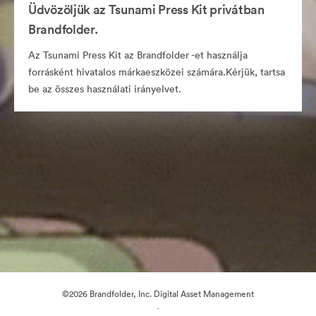
Üdvözöljük az Tsunami Press Kit privátban
Brandfolder.
Az Tsunami Press Kit az Brandfolder -et használja
forrásként hivatalos márkaeszközei számára.Kérjük, tartsa
be az összes használati irányelvet.
©2026 Brandfolder, Inc. Digital Asset Management
·