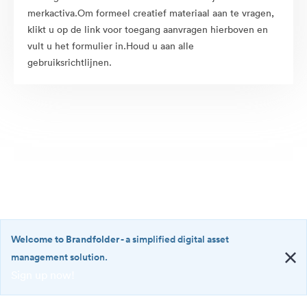
merkactiva.Om formeel creatief materiaal aan te vragen,
klikt u op de link voor toegang aanvragen hierboven en
vult u het formulier in.Houd u aan alle
gebruiksrichtlijnen.
Welcome to Brandfolder
- a simplified digital asset
management solution.
Sign up now!
©2026 Brandfolder, Inc. Digital Asset Management
·
<b>Welcome