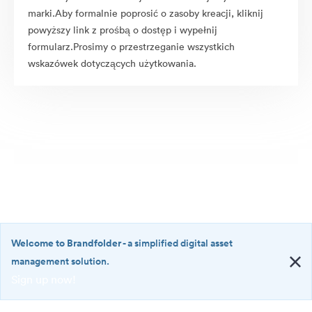
marki.Aby formalnie poprosić o zasoby kreacji, kliknij
powyższy link z prośbą o dostęp i wypełnij
formularz.Prosimy o przestrzeganie wszystkich
wskazówek dotyczących użytkowania.
Welcome to Brandfolder
- a simplified digital asset
management solution.
Sign up now!
©2026 Brandfolder, Inc. Digital Asset Management
·
<b>Welcome