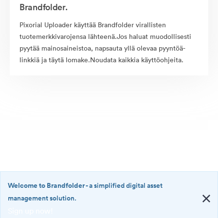
Brandfolder.
Pixorial Uploader käyttää Brandfolder virallisten
tuotemerkkivarojensa lähteenä.Jos haluat muodollisesti
pyytää mainosaineistoa, napsauta yllä olevaa pyyntöä-
linkkiä ja täytä lomake.Noudata kaikkia käyttöohjeita.
Welcome to Brandfolder
- a simplified digital asset
management solution.
Sign up now!
©2026 Brandfolder, Inc. Digital Asset Management