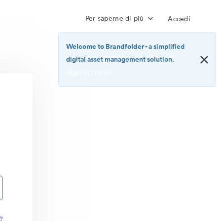
Per saperne di più
Accedi
Welcome to Brandfolder
- a simplified
digital asset management solution.
Sign up now!
<b>Welcome
to
Brandfolder</b>
-
a
simplified
digital
asset
management
solution.
<br>
<a
href="https://brandfolder.com/pricing/"
?