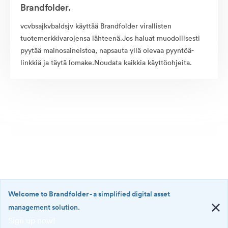
Brandfolder.
vcvbsajkvbaldsjv käyttää Brandfolder virallisten
tuotemerkkivarojensa lähteenä.Jos haluat muodollisesti
pyytää mainosaineistoa, napsauta yllä olevaa pyyntöä-
linkkiä ja täytä lomake.Noudata kaikkia käyttöohjeita.
Welcome to Brandfolder
- a simplified digital asset
management solution.
Sign up now!
©2026 Brandfolder, Inc. Digital Asset Management