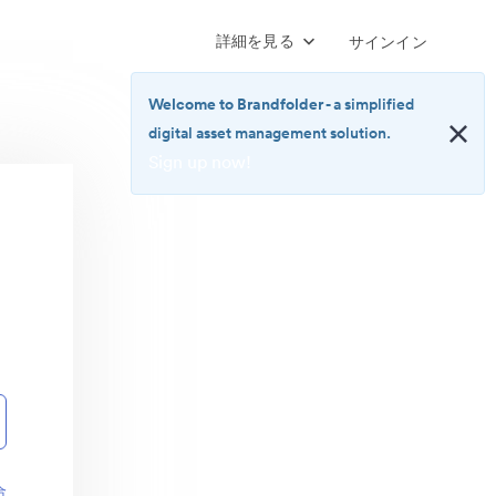
詳細を見る
サインイン
Welcome to Brandfolder
- a simplified
digital asset management solution.
Sign up now!
<b>Welcome
to
Brandfolder</b>
-
a
ン
simplified
digital
asset
management
solution.
<br>
<a
href="https://brandfolder.com/pricing/"
合