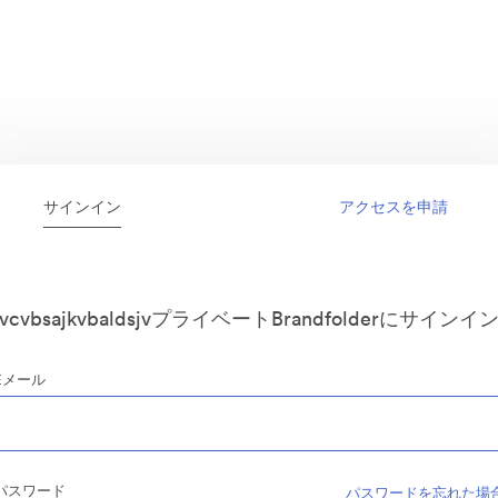
サインイン
アクセスを申請
vcvbsajkvbaldsjvプライベートBrandfolderにサインイ
Eメール
パスワード
パスワードを忘れた場