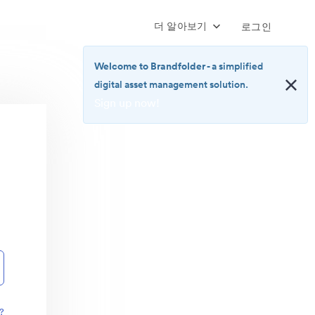
더 알아보기
로그인
Welcome to Brandfolder
- a simplified
digital asset management solution.
Sign up now!
<b>Welcome
to
Brandfolder</b>
-
a
simplified
digital
asset
management
solution.
<br>
<a
href="https://brandfolder.com/pricing/"
?