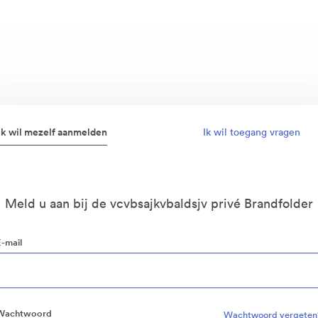
Ik wil mezelf aanmelden
Ik wil toegang vragen
Meld u aan bij de vcvbsajkvbaldsjv privé Brandfolder
E-mail
Wachtwoord
Wachtwoord vergeten