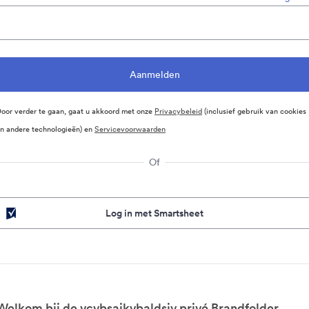
oor verder te gaan, gaat u akkoord met onze
Privacybeleid
(inclusief gebruik van cookies
n andere technologieën) en
Servicevoorwaarden
Of
Log in met Smartsheet
Welkom bij de vcvbsajkvbaldsjv privé Brandfolder.