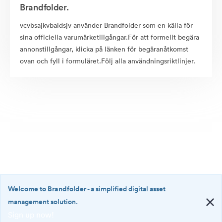
Brandfolder.
vcvbsajkvbaldsjv använder Brandfolder som en källa för
sina officiella varumärketillgångar.För att formellt begära
annonstillgångar, klicka på länken för begäranåtkomst
ovan och fyll i formuläret.Följ alla användningsriktlinjer.
Welcome to Brandfolder
- a simplified digital asset
management solution.
Sign up now!
©2026 Brandfolder, Inc. Digital Asset Management