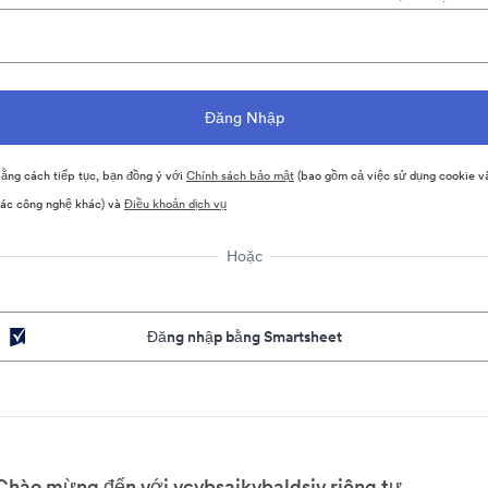
ằng cách tiếp tục, bạn đồng ý với
Chính sách bảo mật
(bao gồm cả việc sử dụng cookie v
ác công nghệ khác) và
Điều khoản dịch vụ
Hoặc
Đăng nhập bằng Smartsheet
Chào mừng đến với vcvbsajkvbaldsjv riêng tư