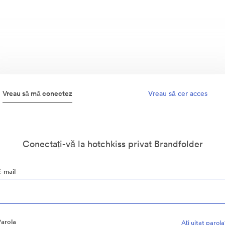
Vreau să mă conectez
Vreau să cer acces
Conectați-vă la hotchkiss privat Brandfolder
E-mail
Parola
Aţi uitat parol