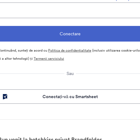
ontinuând, sunteți de acord cu
Politica de confidentialitate
(inclusiv utilizarea cookie-urilo
i a altor tehnologii) și
Termenii serviciului
Sau
Conectați-vă cu Smartsheet
Bun venit la hotchkiss privat Brandfolder.