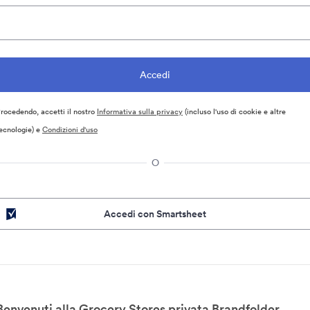
rocedendo, accetti il nostro
Informativa sulla privacy
(incluso l'uso di cookie e altre
ecnologie) e
Condizioni d'uso
O
Accedi con Smartsheet
Benvenuti alla Grocery Stores privata Brandfolder.