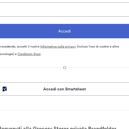
rocedendo, accetti il nostro
Informativa sulla privacy
(incluso l'uso di cookie e altre
ecnologie) e
Condizioni d'uso
O
Accedi con Smartsheet
Benvenuti alla Grocery Stores privata Brandfolder.