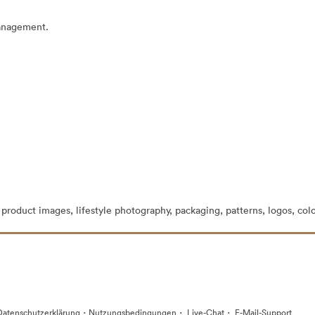
Management.
 product images, lifestyle photography, packaging, patterns, logos, col
·
·
·
Datenschutzerklärung
Nutzungsbedingungen
Live-Chat
E-Mail-Support