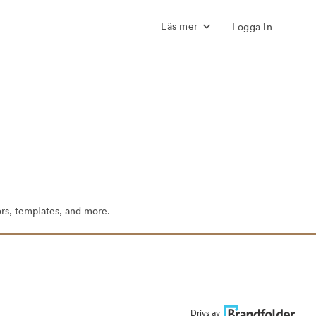
Läs mer
Logga in
ors, templates, and more.
Drivs av