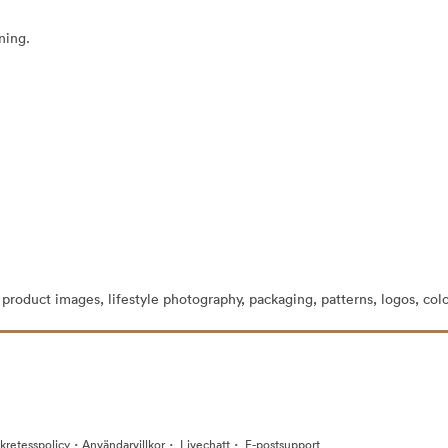
ning.
 product images, lifestyle photography, packaging, patterns, logos, col
·
·
·
kretesspolicy
Användarvillkor
Livechatt
E-postsupport