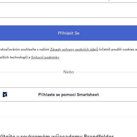
okračováním souhlasíte s našimi
Zásady ochrany osobních údajů
(včetně použití cookies a
alších technologií) a
Smluvní podmínky
Nebo
Přihlaste se pomocí Smartsheet
Vítejte v soukromém wjjacademy Brandfolder.