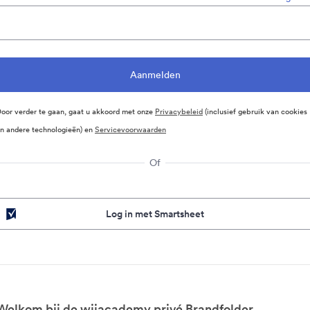
oor verder te gaan, gaat u akkoord met onze
Privacybeleid
(inclusief gebruik van cookies
n andere technologieën) en
Servicevoorwaarden
Of
Log in met Smartsheet
Welkom bij de wjjacademy privé Brandfolder.