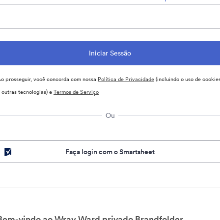
o prosseguir, você concorda com nossa
Política de Privacidade
(incluindo o uso de cookie
 outras tecnologias) e
Termos de Serviço
Ou
Faça login com o Smartsheet
Bem-vindo ao Wray Ward privado Brandfolder.