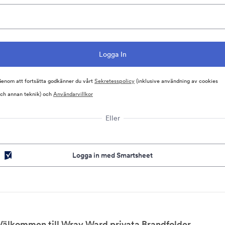
enom att fortsätta godkänner du vårt
Sekretesspolicy
(inklusive användning av cookies
ch annan teknik) och
Användarvillkor
Eller
Logga in med Smartsheet
Välkommen till Wray Ward privata Brandfolder.