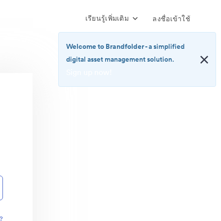
เรียนรู้เพิ่มเติม
ลงชื่อเข้าใช้
Welcome to Brandfolder
- a simplified
digital asset management solution.
Sign up now!
<b>Welcome
to
Brandfolder</b>
-
a
simplified
digital
asset
management
solution.
<br>
<a
href="https://brandfolder.com/pricing/"
?