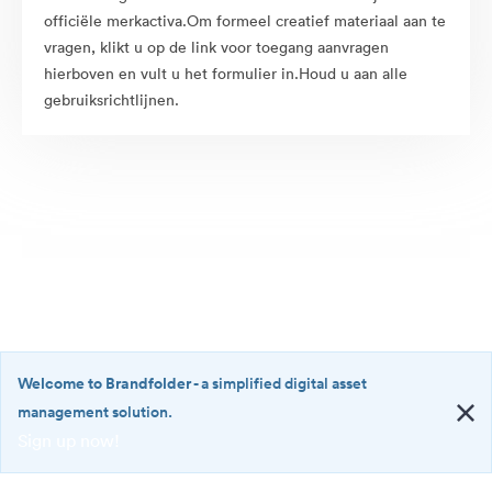
officiële merkactiva.Om formeel creatief materiaal aan te
vragen, klikt u op de link voor toegang aanvragen
hierboven en vult u het formulier in.Houd u aan alle
gebruiksrichtlijnen.
Welcome to Brandfolder
- a simplified digital asset
management solution.
Sign up now!
©2026 Brandfolder, Inc. Digital Asset Management
·
<b>Welcome