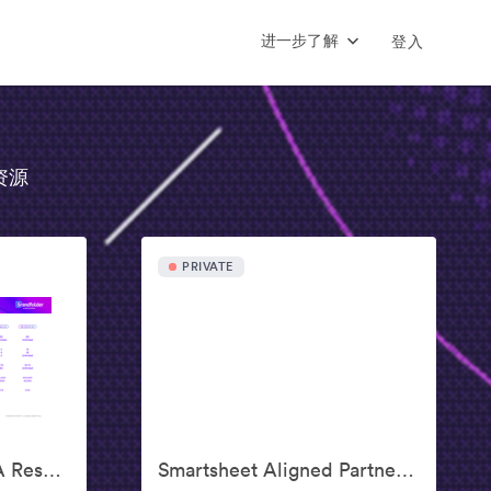
进一步了解
登入
资源
PRIVATE
Emerging Markets NA Resources [Sales]
Smartsheet Aligned Partner Program