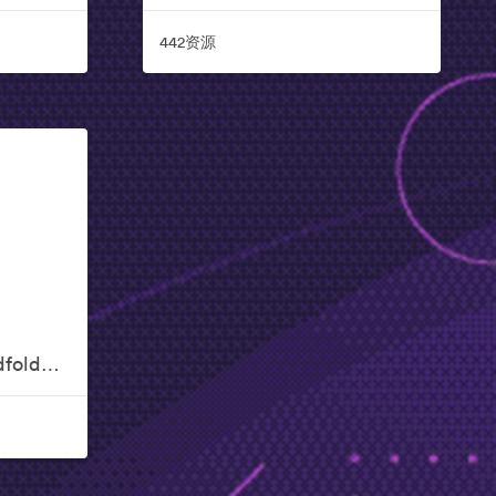
442资源
SMAR WWFO - Brandfolder Sales Collateral