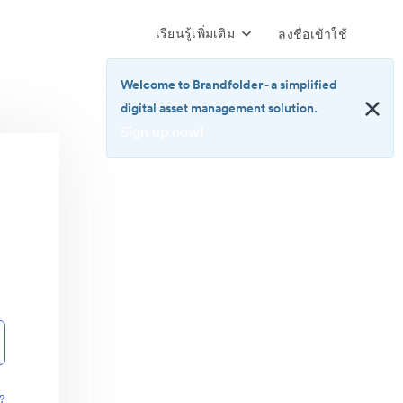
เรียนรู้เพิ่มเติม
ลงชื่อเข้าใช้
Welcome to Brandfolder
- a simplified
digital asset management solution.
Sign up now!
<b>Welcome
to
Brandfolder</b>
-
a
simplified
digital
asset
management
solution.
<br>
<a
href="https://brandfolder.com/pricing/"
?