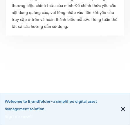
thương hiệu chính thức của mình.Để chính thức yêu cầu
nội dung quảng cáo, vui lòng nhấp vào liên kết yêu cầu
truy cập ở trên và hoàn thành biểu mẫu.Vui lòng tuân thủ
tất cả các hướng dẫn sử dụng.
Welcome to Brandfolder
- a simplified digital asset
management solution.
Sign up now!
©2026 Brandfolder, Inc. Digital Asset Management
·
<b>Welcome