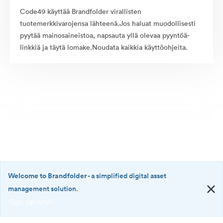
Code49 käyttää Brandfolder virallisten
tuotemerkkivarojensa lähteenä.Jos haluat muodollisesti
pyytää mainosaineistoa, napsauta yllä olevaa pyyntöä-
linkkiä ja täytä lomake.Noudata kaikkia käyttöohjeita.
Welcome to Brandfolder
- a simplified digital asset
management solution.
Sign up now!
©2026 Brandfolder, Inc. Digital Asset Management
·
<b>Welcome