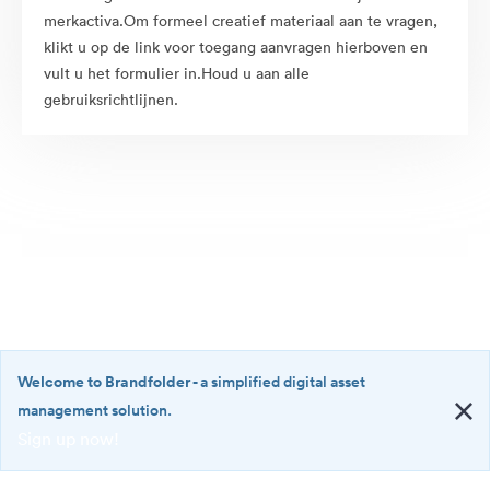
merkactiva.Om formeel creatief materiaal aan te vragen,
klikt u op de link voor toegang aanvragen hierboven en
vult u het formulier in.Houd u aan alle
gebruiksrichtlijnen.
Welcome to Brandfolder
- a simplified digital asset
management solution.
Sign up now!
©2026 Brandfolder, Inc. Digital Asset Management
·
<b>Welcome