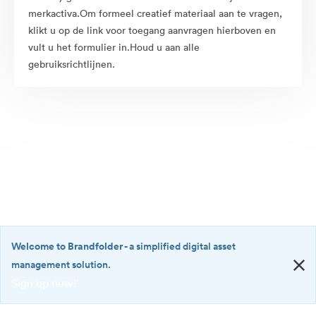
merkactiva.Om formeel creatief materiaal aan te vragen,
klikt u op de link voor toegang aanvragen hierboven en
vult u het formulier in.Houd u aan alle
gebruiksrichtlijnen.
Welcome to Brandfolder
- a simplified digital asset
management solution.
Sign up now!
©2026 Brandfolder, Inc. Digital Asset Management
·
<b>Welcome